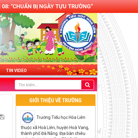
g 08: "CHUẨN BỊ NGÀY TỰU TRƯỜNG"
TIN VIDEO
GIỚI THIỆU VỀ TRƯỜNG
Trường Tiểu học Hòa Liên
thuộc xã Hoà Liên, huyện Hoà Vang,
thành phố Đà Nẵng. Địa bàn chiêu