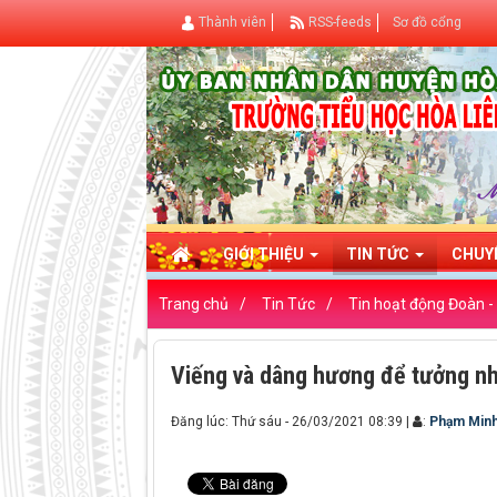
Thành viên
RSS-feeds
Sơ đồ cổng
GIỚI THIỆU
TIN TỨC
CHUY
Trang chủ
Tin Tức
Tin hoạt động Đoàn -
Viếng và dâng hương để tưởng nhớ 
Đăng lúc: Thứ sáu - 26/03/2021 08:39
|
:
Phạm Min