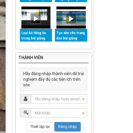
kịch bản iSpring
phần mềm Adobe
suite 8 và Violet
Audition CC
Loại bỏ tiếng ồn
Tạo nền cho trang
trong bài giảng
đầu bài giảng
eLearning bằng
eLearning - Phần 2
phần mềm Adobe
Audition
THÀNH VIÊN
Hãy đăng nhập thành viên để trải
nghiệm đầy đủ các tiện ích trên
site
Đăng nhập