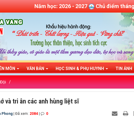
Năm học: 2026 - 2027
Chủ điểm thán
ÊN MÔN
VĂN BẢN
HỌC SINH & PHỤ HUYNH
TIN ẢNH
 Đội
và tri ân các anh hùng liệt sĩ
h Phong
| Đã xem:
2084
|
0