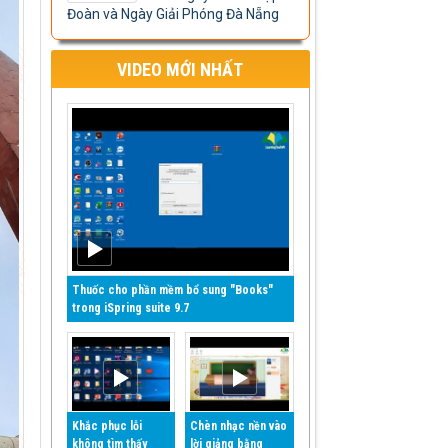
Đoàn và Ngày Giải Phóng Đà Nẵng
VIDEO MỚI NHẤT
Thuốc cho phần mềm bổ sung "Books"
trong iSpring suite 9.7
Khắc phục lỗi
Chèn nhạc nền vào
không tìm thấy
lời giảng bằng