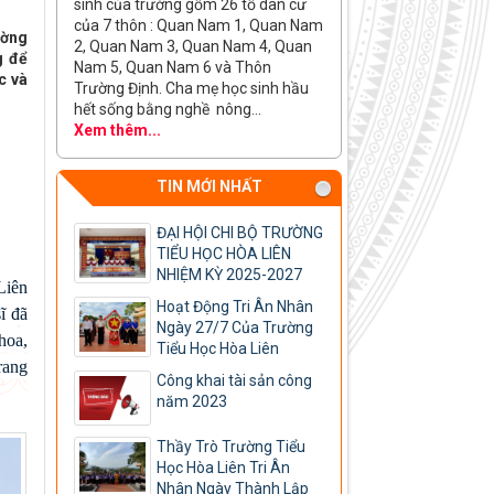
sinh của trường gồm 26 tổ dân cư
của 7 thôn : Quan Nam 1, Quan Nam
ường
2, Quan Nam 3, Quan Nam 4, Quan
g để
Nam 5, Quan Nam 6 và Thôn
c và
Trường Định. Cha mẹ học sinh hầu
hết sống bằng nghề nông...
Xem thêm...
TIN MỚI NHẤT
ĐẠI HỘI CHI BỘ TRƯỜNG
TIỂU HỌC HÒA LIÊN
NHIỆM KỲ 2025-2027
Liên
Hoạt Động Tri Ân Nhân
ĩ đã
Ngày 27/7 Của Trường
hoa,
Tiểu Học Hòa Liên
rang
Công khai tài sản công
năm 2023
Thầy Trò Trường Tiểu
Học Hòa Liên Tri Ân
Nhân Ngày Thành Lập