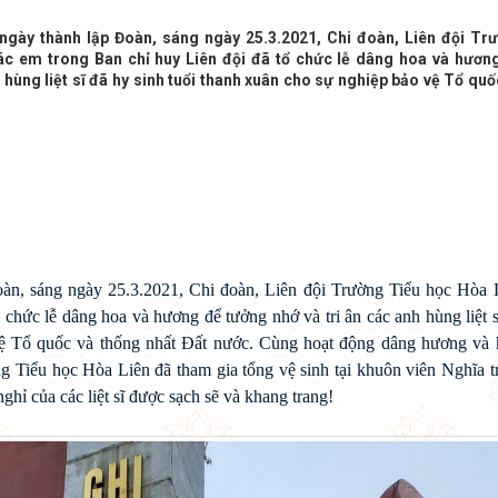
ngày thành lập Đoàn, sáng ngày 25.3.2021, Chi đoàn, Liên đội Tr
ác em trong Ban chỉ huy Liên đội đã tổ chức lễ dâng hoa và hươn
 hùng liệt sĩ đã hy sinh tuổi thanh xuân cho sự nghiệp bảo vệ Tổ quố
àn, sáng ngày 25.3.2021, Chi đoàn, Liên đội Trường Tiểu học Hòa 
 chức lễ dâng hoa và hương để tưởng nhớ và tri ân các anh hùng liệt s
vệ Tổ quốc và thống nhất Đất nước. Cùng hoạt động dâng hương và 
g Tiểu học Hòa Liên đã tham gia tổng vệ sinh tại khuôn viên Nghĩa t
ghỉ của các liệt sĩ được sạch sẽ và khang trang!