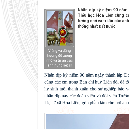
Nhân dịp kỷ niệm 90 năm 
Tiểu học Hòa Liên cùng c
tưởng nhớ và tri ân các anh
thống nhất Đất nước.
Viếng và dâng
hương để tưởng
nhớ và tri ân các
anh hùng liệt sĩ
Nhân dịp kỷ niệm 90 năm ngày thành lập Đo
cùng các em trong Ban chỉ huy Liên đội đã tổ
hy sinh tuổi thanh xuân cho sự nghiệp bảo 
nhân dịp này các đoàn viên và đội viên Trườn
Liệt sĩ xã Hòa Liên, góp phần làm cho nơi an n