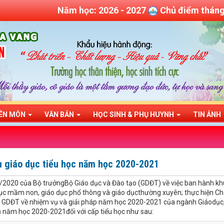
Năm học: 2026 - 2027
Chủ điểm thán
ÊN MÔN
VĂN BẢN
HỌC SINH & PHỤ HUYNH
TIN ẢNH
ụ giáo dục tiểu học năm học 2020-2021
2020 của Bộ trưởngBộ Giáo dục và Đào tạo (GDĐT) về việc ban hành kh
ục mầm non, giáo dục phổ thông và giáo dụcthường xuyên; thực hiện Chỉ
GDĐT về nhiệm vụ và giải pháp năm học 2020-2021 của ngành Giáodục
năm học 2020-2021đối với cấp tiểu học như sau: