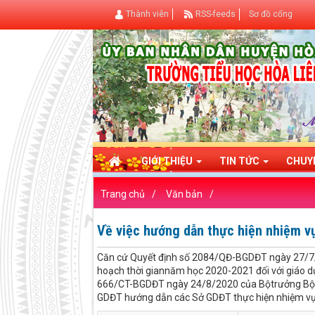
Thành viên
RSS-feeds
Sơ đồ cổng
GIỚI THIỆU
TIN TỨC
CHUY
Trang chủ
Văn bản
Về việc hướng dẫn thực hiện nhiệm v
Căn cứ Quyết định số 2084/QĐ-BGDĐT ngày 27/7/
hoạch thời giannăm học 2020-2021 đối với giáo d
666/CT-BGDĐT ngày 24/8/2020 của Bộtrưởng Bộ 
GDĐT hướng dẫn các Sở GDĐT thực hiện nhiệm vụ 