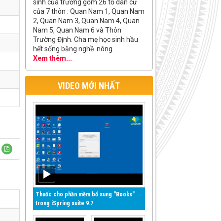
sinh của trường gồm 26 tổ dân cư
của 7 thôn : Quan Nam 1, Quan Nam
2, Quan Nam 3, Quan Nam 4, Quan
Nam 5, Quan Nam 6 và Thôn
Trường Định. Cha mẹ học sinh hầu
hết sống bằng nghề nông...
Xem thêm...
VIDEO MỚI NHẤT
Thuốc cho phần mềm bổ sung "Books"
trong iSpring suite 9.7