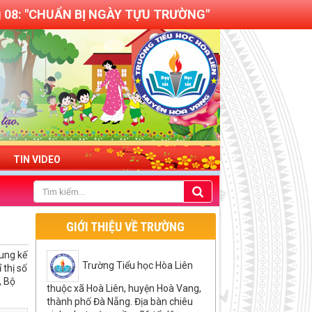
g 08: "CHUẨN BỊ NGÀY TỰU TRƯỜNG"
TIN VIDEO
GIỚI THIỆU VỀ TRƯỜNG
ung kế
Trường Tiểu học Hòa Liên
 thị số
, Bộ
thuộc xã Hoà Liên, huyện Hoà Vang,
thành phố Đà Nẵng. Địa bàn chiêu