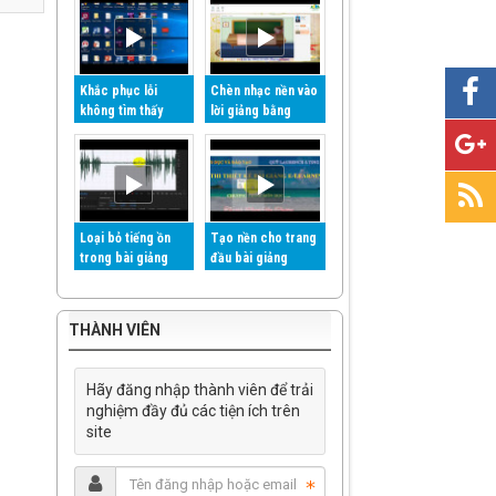
Khắc phục lỗi
Chèn nhạc nền vào
không tìm thấy
lời giảng bằng
kịch bản iSpring
phần mềm Adobe
suite 8 và Violet
Audition CC
Loại bỏ tiếng ồn
Tạo nền cho trang
trong bài giảng
đầu bài giảng
eLearning bằng
eLearning - Phần 2
phần mềm Adobe
Audition
THÀNH VIÊN
Hãy đăng nhập thành viên để trải
nghiệm đầy đủ các tiện ích trên
site